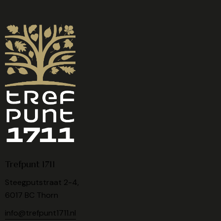
Trefpunt 1711
Steegputstraat 2-4,
6017 BC Thorn
info@trefpunt1711.nl