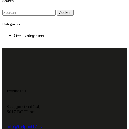
Search
Categories
Geen categorieën
Trefpunt 1711
Steegputstraat 2-4,
6017 BC Thorn
info@trefpunt1711.nl